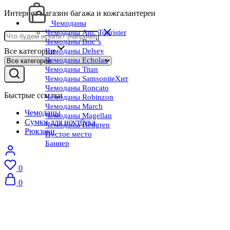
Интернет магазин багажа и кожгалантереи
Чемоданы
Чемоданы Am. Tourister
Чемоданы Bric`s
Все категории
Чемоданы Delsey
Чемоданы Echolac
Чемоданы Titan
Чемоданы Samsonite
Хит
Чемоданы Roncato
Быстрые ссылки
Чемоданы Robinzon
Чемоданы March
Чемоданы
Чемоданы Magellan
Сумки для ноутбука
Чемоданы Hedgren
Рюкзаки
Пустое место
Баннер
0
0