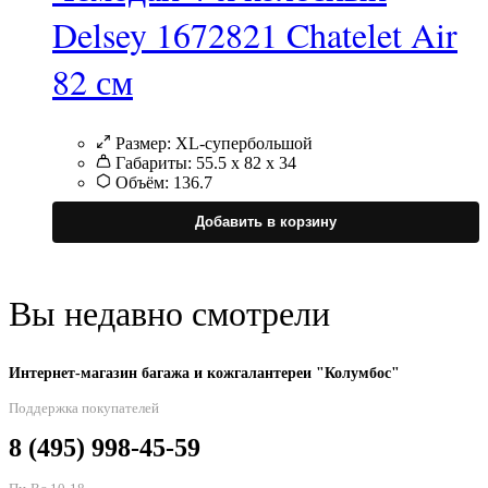
Delsey 1672821 Chatelet Air
82 см
Размер:
XL-супербольшой
Габариты:
55.5 х 82 х 34
Объём:
136.7
Э
т
Добавить в корзину
и
н
в
Вы недавно смотрели
в
н
Интернет-магазин багажа и кожгалантереи "Колумбос"
с
т
Поддержка покупателей
8 (495) 998-45-59