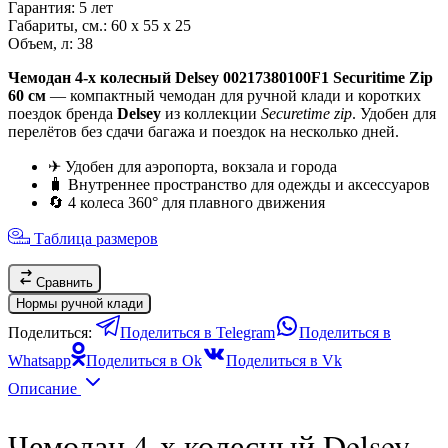
Гарантия:
5 лет
Габариты, см.:
60 х 55 х 25
Объем, л:
38
Чемодан 4-х колесный Delsey 00217380100F1 Securitime Zip
60 см
— компактный чемодан для ручной клади и коротких
поездок бренда
Delsey
из коллекции
Securetime zip
. Удобен для
перелётов без сдачи багажа и поездок на несколько дней.
✈ Удобен для аэропорта, вокзала и города
🧳 Внутреннее пространство для одежды и аксессуаров
🔄 4 колеса 360° для плавного движения
Таблица размеров
Сравнить
Нормы ручной клади
Поделиться:
Поделиться в Telegram
Поделиться в
Whatsapp
Поделиться в Ok
Поделиться в Vk
Описание
Чемодан 4-х колесный Delsey