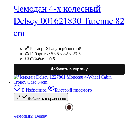
Чемодан 4-х колесный
Delsey 001621830 Turenne 82
cm
Размер:
XL-супербольшой
Габариты:
53.5 х 82 х 29.5
Объём:
110.5
Э
т
Добавить в корзину
и
н
в
В Избранное
Быстрый просмотр
Добавить в сравнение
в
н
с
т
Чемоданы Delsey