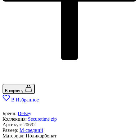
В корзину
В Избранное
Бренд:
Delsey
Коллекция:
Securetime zip
Артикул:
20692
Размер:
M-средний
Материал:
Поликарбонат