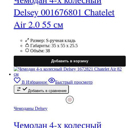
Delsey 001676801 Chatelet
Air 2.0 55 см
Размер:
S-ручная кладь
Габариты:
35 х 55 х 25.5
Объём:
38
Э
т
Добавить в корзину
и
н
в
В Избранное
Быстрый просмотр
Добавить в сравнение
в
н
с
т
Чемоданы Delsey
Чемодан 4-х колесный