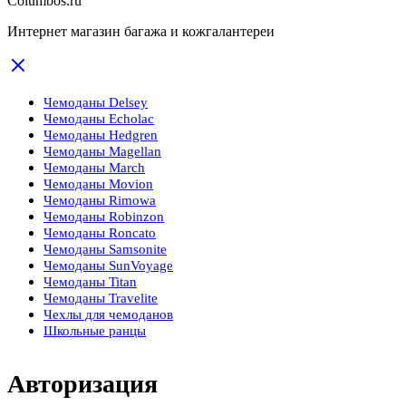
Columbos.ru
Интернет магазин багажа и кожгалантереи
Чемоданы Delsey
Чемоданы Echolac
Чемоданы Hedgren
Чемоданы Magellan
Чемоданы March
Чемоданы Movion
Чемоданы Rimowa
Чемоданы Robinzon
Чемоданы Roncato
Чемоданы Samsonite
Чемоданы SunVoyage
Чемоданы Titan
Чемоданы Travelite
Чехлы для чемоданов
Школьные ранцы
Авторизация