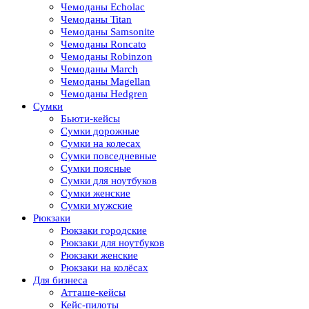
Чемоданы Echolac
Чемоданы Titan
Чемоданы Samsonite
Чемоданы Roncato
Чемоданы Robinzon
Чемоданы March
Чемоданы Magellan
Чемоданы Hedgren
Сумки
Бьюти-кейсы
Сумки дорожные
Сумки на колесах
Сумки повседневные
Сумки поясные
Сумки для ноутбуков
Сумки женские
Сумки мужские
Рюкзаки
Рюкзаки городские
Рюкзаки для ноутбуков
Рюкзаки женские
Рюкзаки на колёсах
Для бизнеса
Атташе-кейсы
Кейс-пилоты