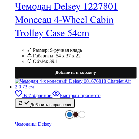
Чемодан Delsey 1227801
Monceau 4-Wheel Cabin
Trolley Case 54cm
Размер:
S-ручная кладь
Габариты:
54 х 37 х 22
Объём:
39.1
Э
т
Добавить в корзину
и
н
в
В Избранное
Быстрый просмотр
Добавить в сравнение
в
н
с
т
Чемоданы Delsey