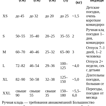
(см)
(см)
(см)
(л)
подходит
(кг)
Детские
поездки,
XS
до 45
до 32
до 20
до 25
~1,5
очень
короткие
командиров
Ручная клад
поездки 1–3
S
50–55
35–40
20–25
35–55
2
дня,
командиров
Отпуск 7–1
M
60–70
40–46
25–32
65–90
3
дней, 1–2
человека
Отпуск 2+
100–
L
72–82
46–54
29–36
~4,0
недели, сем
125
с детьми
Длительные
125–
XL
82–90
50–58
32–38
~5,0
поездки,
150
большая сем
Переезды,
свыше
свыше
свыше
150–
~5,5–
XXL
поездки от 
90
55
35
180
6,0
месяца
Ручная кладь — требования авиакомпаний Большинство