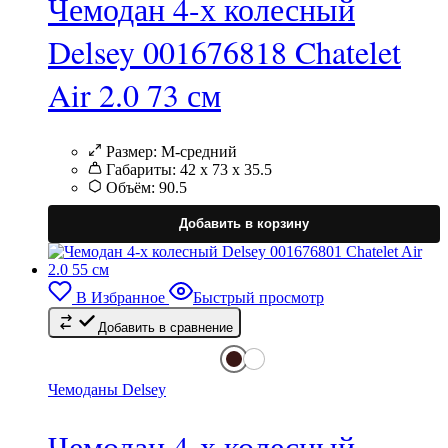
Чемодан 4-х колесный
Delsey 001676818 Chatelet
Air 2.0 73 см
Размер:
M-средний
Габариты:
42 х 73 х 35.5
Объём:
90.5
Э
т
Добавить в корзину
и
н
в
В Избранное
Быстрый просмотр
Добавить в сравнение
в
н
с
т
Чемоданы Delsey
Чемодан 4-х колесный