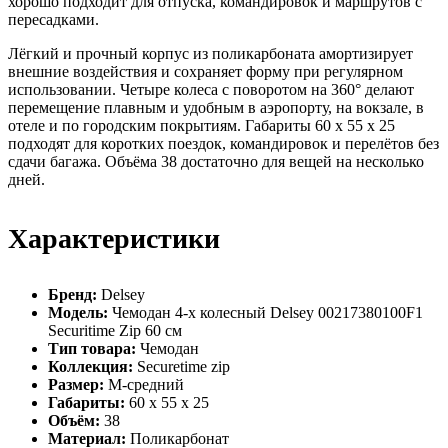
хорошо подходит для отпуска, командировок и маршрутов с
пересадками.
Лёгкий и прочный корпус из поликарбоната амортизирует
внешние воздействия и сохраняет форму при регулярном
использовании. Четыре колеса с поворотом на 360° делают
перемещение плавным и удобным в аэропорту, на вокзале, в
отеле и по городским покрытиям. Габариты 60 х 55 х 25
подходят для коротких поездок, командировок и перелётов без
сдачи багажа. Объёма 38 достаточно для вещей на несколько
дней.
Характеристики
Бренд:
Delsey
Модель:
Чемодан 4-х колесный Delsey 00217380100F1
Securitime Zip 60 см
Тип товара:
Чемодан
Коллекция:
Securetime zip
Размер:
M-средний
Габариты:
60 х 55 х 25
Объём:
38
Материал:
Поликарбонат