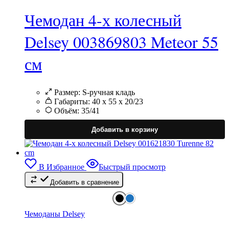
Чемодан 4-х колесный
Delsey 003869803 Meteor 55
см
Размер:
S-ручная кладь
Габариты:
40 х 55 х 20/23
Объём:
35/41
Э
т
Добавить в корзину
и
н
в
В Избранное
Быстрый просмотр
Добавить в сравнение
в
н
с
т
Чемоданы Delsey