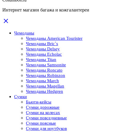
Интернет магазин багажа и кожгалантереи
Чемоданы
Чемоданы American Tourister
Чемоданы Bric`s
Чемоданы Delsey
Чемоданы Echolac
Чемоданы Titan
Чемоданы Samsonite
Чемоданы Roncato
Чемоданы Robinzon
Чемоданы March
Чемоданы Magellan
Чемоданы Hedgren
Сумки
Бьюти-кейсы
Сумки дорожные
Сумки на колесах
Сумки повседневные
Сумки поясные
Сумки для ноутбуков