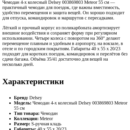
Чемодан 4-х колесный Delsey 003869803 Meteor 55 см —
практичный чемодан для поездок, где важны вместимость,
удобство перемещения и защита вещей. Он хорошо подходит
для отпуска, командировок и маршрутов с пересадками.
Лёгкий и прочный корпус из поликарбоната амортизирует
внешние воздействия и сохраняет форму при регулярном
использовании. Четыре колеса с поворотом на 360° делают
перемещение плавным и удобным в аэропорту, на вокзале, в
отеле и по городским покрытиям. Габариты 40 х 55 х 20/23
подходят для коротких поездок, командировок и перелётов без
сдачи багажа. Объёма 35/41 достаточно для вещей на
несколько дней.
Характеристики
Бренд:
Delsey
Модель:
Чемодан 4-х колесный Delsey 003869803 Meteor
55 см
Тип товара:
Чемодан
Коллекция:
Meteor
Размер:
S-ручная кладь
Габариты:
40 х 55 х 20/23