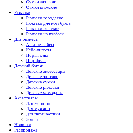
Сумки женские
Сумки мужские
Рюкзаки
Рюкзаки городские
Рюкзаки для ноутбуков
Рюкзаки женские
Рюкзаки на колёсах
Для бизнеса
Атташе-кейсы
Кейс-пилоты
Портпледы
Портфели
Детский багаж
Детские аксессуары
Детские зонтики
Детские сумки
Детские рюкзаки
Детские чемоданы
Аксессуары
Для женщин
Для мужчин
Для путешествий
Зонты
Новинки
Распродажа