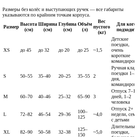
Размеры без колёс и выступающих ручек — все габариты
указываются по крайним точкам корпуса.
Вес
Высота
Ширина
Глубина
Объём
Для кого
Размер
пустого
(см)
(см)
(см)
(л)
подходит
(кг)
Детские
поездки,
XS
до 45
до 32
до 20
до 25
~1,5
очень
короткие
командиров
Ручная клад
поездки 1–3
S
50–55
35–40
20–25
35–55
2
дня,
командиров
Отпуск 7–1
M
60–70
40–46
25–32
65–90
3
дней, 1–2
человека
Отпуск 2+
100–
L
72–82
46–54
29–36
~4,0
недели, сем
125
с детьми
Длительные
125–
XL
82–90
50–58
32–38
~5,0
поездки,
150