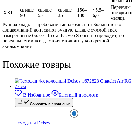
большая сем
Переезды,
свыше
свыше
свыше
150–
~5,5–
XXL
поездки от 
90
55
35
180
6,0
месяца
Ручная кладь — требования авиакомпаний Большинство
авиакомпаний допускают ручную кладь с суммой трёх
измерений не более 115 см. Размер S обычно проходит, но
перед вылетом всегда стоит уточнять у конкретной
авиакомпании.
Похожие товары
В Избранное
Быстрый просмотр
Добавить в сравнение
Чемоданы Delsey