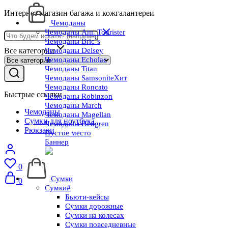
Интернет магазин багажа и кожгалантереи
Чемоданы
Чемоданы Am. Tourister
Чемоданы Bric`s
Все категории
Чемоданы Delsey
Чемоданы Echolac
Чемоданы Titan
Чемоданы Samsonite
Хит
Чемоданы Roncato
Быстрые ссылки
Чемоданы Robinzon
Чемоданы March
Чемоданы
Чемоданы Magellan
Сумки для ноутбука
Чемоданы Hedgren
Рюкзаки
Пустое место
Баннер
0
Сумки
0
Сумки#
Бьюти-кейсы
Сумки дорожные
Сумки на колесах
Сумки повседневные