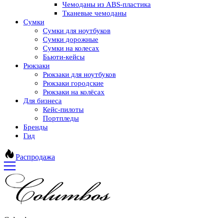
Чемоданы из ABS-пластика
Тканевые чемоданы
Сумки
Сумки для ноутбуков
Сумки дорожные
Сумки на колесах
Бьюти-кейсы
Рюкзаки
Рюкзаки для ноутбуков
Рюкзаки городские
Рюкзаки на колёсах
Для бизнеса
Кейс-пилоты
Портпледы
Бренды
Гид
Распродажа