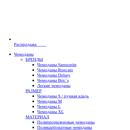
Распродажа
-10%
Чемоданы
БРЕНДЫ
Чемоданы Samsonite
Чемоданы Roncato
Чемоданы Delsey
Чемоданы Bric`s
Легкие чемоданы
РАЗМЕР
Чемоданы S / ручная кладь
Чемоданы M
Чемоданы L
Чемоданы XL
МАТЕРИАЛ
Полипропиленовые чемоданы
Поликарбонатные чемоданы