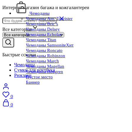
Интернет магазин багажа и кожгалантереи
Чемоданы
Чемоданы Am. Tourister
Чемоданы Bric`s
Все категории
Чемоданы Delsey
Чемоданы Echolac
Чемоданы Titan
Чемоданы Samsonite
Хит
Чемоданы Roncato
Быстрые ссылки
Чемоданы Robinzon
Чемоданы March
Чемоданы
Чемоданы Magellan
Сумки для ноутбука
Чемоданы Hedgren
Рюкзаки
Пустое место
Баннер
0
0