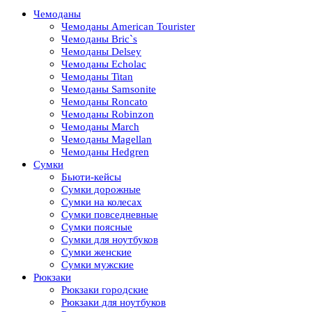
Чемоданы
Чемоданы American Tourister
Чемоданы Bric`s
Чемоданы Delsey
Чемоданы Echolac
Чемоданы Titan
Чемоданы Samsonite
Чемоданы Roncato
Чемоданы Robinzon
Чемоданы March
Чемоданы Magellan
Чемоданы Hedgren
Сумки
Бьюти-кейсы
Сумки дорожные
Сумки на колесах
Сумки повседневные
Сумки поясные
Сумки для ноутбуков
Сумки женские
Сумки мужские
Рюкзаки
Рюкзаки городские
Рюкзаки для ноутбуков