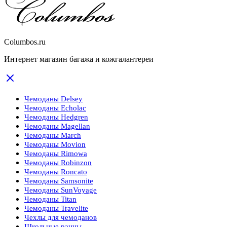
Columbos.ru
Интернет магазин багажа и кожгалантереи
Чемоданы Delsey
Чемоданы Echolac
Чемоданы Hedgren
Чемоданы Magellan
Чемоданы March
Чемоданы Movion
Чемоданы Rimowa
Чемоданы Robinzon
Чемоданы Roncato
Чемоданы Samsonite
Чемоданы SunVoyage
Чемоданы Titan
Чемоданы Travelite
Чехлы для чемоданов
Школьные ранцы