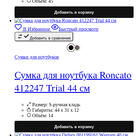
Объём:
45
Э
т
Добавить в корзину
и
н
в
В Избранное
Быстрый просмотр
Добавить в сравнение
в
н
с
Сумки для ноутбуков
т
Сумка для ноутбука Roncato
412247 Trial 44 см
Размер:
S-ручная кладь
Габариты:
44 x 31 x 12
Объём:
14
Э
т
Добавить в корзину
и