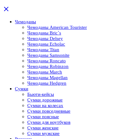
Чемоданы
Чемоданы American Tourister
Чемоданы Bric`s
Чемоданы Delsey
Чемоданы Echolac
Чемоданы Titan
Чемоданы Samsonite
Чемоданы Roncato
Чемоданы Robinzon
Чемоданы March
Чемоданы Magellan
Чемоданы Hedgren
Сумки
Бьюти-кейсы
Сумки дорожные
Сумки на колесах
Сумки повседневные
Сумки поясные
Сумки для ноутбуков
Сумки женские
Сумки мужские