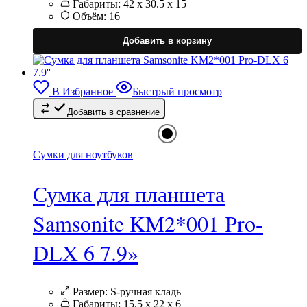
Габариты:
42 x 30.5 x 15
Объём:
16
Э
т
Добавить в корзину
и
н
в
В Избранное
Быстрый просмотр
Добавить в сравнение
в
н
с
т
Сумки для ноутбуков
Сумка для планшета
Samsonite KM2*001 Pro-
DLX 6 7.9»
Размер:
S-ручная кладь
Габариты:
15.5 x 22 x 6