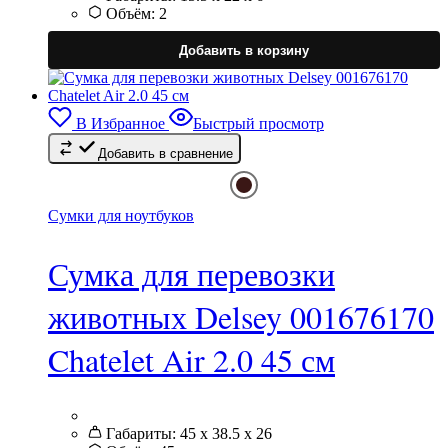
Объём:
2
Э
т
Добавить в корзину
и
н
в
В Избранное
Быстрый просмотр
Добавить в сравнение
в
н
с
т
Сумки для ноутбуков
Сумка для перевозки
животных Delsey 001676170
Chatelet Air 2.0 45 см
Габариты:
45 x 38.5 x 26