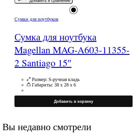
Добавить в сравнение
в
н
с
т
Сумки для ноутбуков
Сумка для ноутбука
Magellan MAG-A603-11355-
2 Santiago 15″
Размер:
S-ручная кладь
Габариты:
38 x 28 x 6
Э
т
Добавить в корзину
и
н
в
Вы недавно смотрели
в