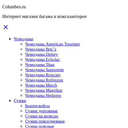
Columbos.ru
Интернет магазин багажа и кожгалантереи
Чемоданы
Чемоданы American Tourister
Чемоданы Bric`s
Чемоданы Delsey
Чемоданы Echolac
Чемоданы Titan
Чемоданы Samsonite
Чемоданы Roncato
Чемоданы Robinzon
Чемоданы March
Чемоданы Magellan
Чемоданы Hedgren
Сумки
Бьюти-кейсы
Сумки дорожные
Сумки на колесах
Сумки повседневные
Сумки поясные