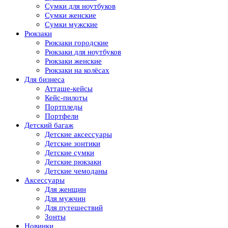
Сумки для ноутбуков
Сумки женские
Сумки мужские
Рюкзаки
Рюкзаки городские
Рюкзаки для ноутбуков
Рюкзаки женские
Рюкзаки на колёсах
Для бизнеса
Атташе-кейсы
Кейс-пилоты
Портпледы
Портфели
Детский багаж
Детские аксессуары
Детские зонтики
Детские сумки
Детские рюкзаки
Детские чемоданы
Аксессуары
Для женщин
Для мужчин
Для путешествий
Зонты
Новинки