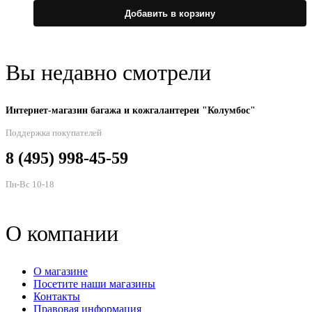
т
Добавить в корзину
и
н
в
Вы недавно смотрели
в
н
Интернет-магазин багажа и кожгалантереи "Колумбос"
с
т
Поддержка покупателей
8 (495) 998-45-59
Пн-Вс 10-18
О компании
О магазине
Посетите наши магазины
Контакты
Правовая информация