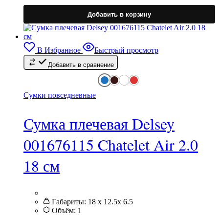
Э
т
Добавить в корзину
и
н
в
В Избранное
Быстрый просмотр
Добавить в сравнение
в
н
с
т
Сумки повседневные
Сумка плечевая Delsey
001676115 Chatelet Air 2.0
18 см
Габариты:
18 x 12.5x 6.5
Объём:
1
Э