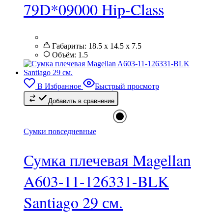
79D*09000 Hip-Class
Габариты:
18.5 х 14.5 х 7.5
Объём:
1.5
Этот
товар
имеет
В Избранное
Быстрый просмотр
несколько
вариаций.
Добавить в сравнение
Опции
можно
выбрать
Сумки повседневные
на
странице
товара.
Сумка плечевая Magellan
A603-11-126331-BLK
Santiago 29 см.