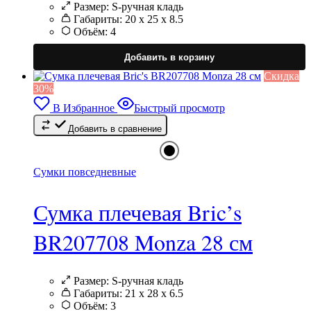
Размер:
S-ручная кладь
Габариты:
20 x 25 x 8.5
Объём:
4
Э
т
Добавить в корзину
и
Cкидка
н
30%
в
В Избранное
Быстрый просмотр
Добавить в сравнение
в
н
с
т
Сумки повседневные
Сумка плечевая Bric’s
BR207708 Monza 28 см
Размер:
S-ручная кладь
Габариты:
21 x 28 x 6.5
Объём:
3