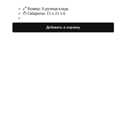
Размер:
S-ручная кладь
Габариты:
15 x 21 x 6
Э
т
Добавить в корзину
и
н
в
в
н
с
т