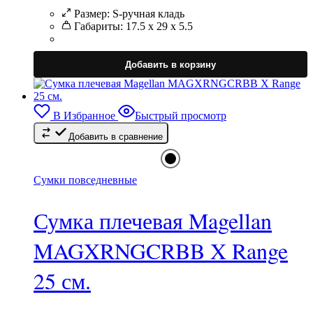
Размер:
S-ручная кладь
Габариты:
17.5 x 29 x 5.5
Э
т
Добавить в корзину
и
н
в
В Избранное
Быстрый просмотр
Добавить в сравнение
в
н
с
т
Сумки повседневные
Сумка плечевая Magellan
MAGXRNGCRBB X Range
25 см.