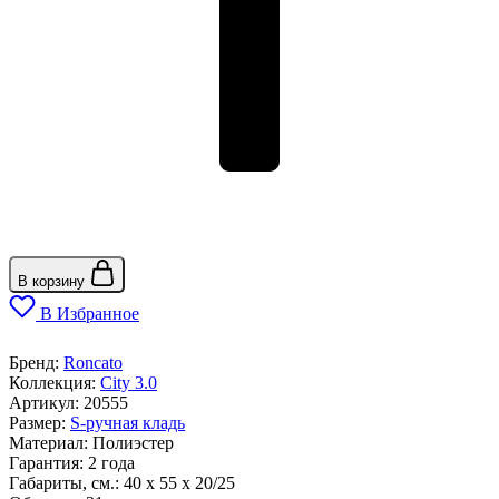
В корзину
В Избранное
Бренд:
Roncato
Коллекция:
City 3.0
Артикул:
20555
Размер:
S-ручная кладь
Материал:
Полиэстер
Гарантия:
2 года
Габариты, см.:
40 x 55 x 20/25