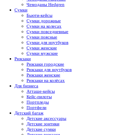
Чемоданы Hedgren
Сумки
Бьюти-кейсы
Сумки дорожные
Сумки на колесах
Сумки повседневные
Сумки поясные
Сумки для ноутбуков
Сумки женские
Сумки мужские
Рюкзаки
Рюкзаки городские
Рюкзаки для ноутбуков
Рюкзаки женские
Рюкзаки на колёсах
Для бизнеса
Атташе-кейсы
Кейс-пилоты
Портпледы
Портфели
Детский багаж
Детские аксессуары
Детские зонтики
Детские сумки
Детские рюкзаки